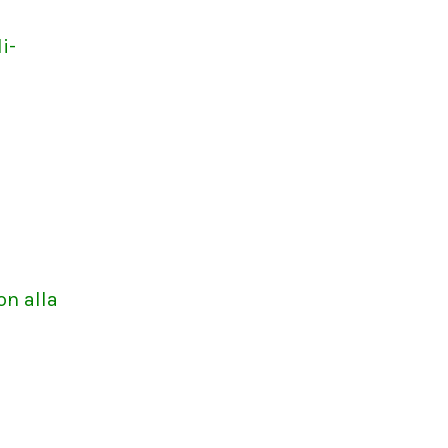
i-
on alla