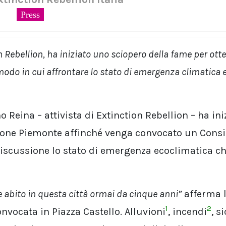
Press
n Rebellion, ha iniziato uno sciopero della fame per ott
 modo in cui affrontare lo stato di emergenza climatica 
Reina – attivista di Extinction Rebellion – ha ini
gione Piemonte affinché venga convocato un Consi
iscussione lo stato di emergenza ecoclimatica che
 abito in questa città ormai da cinque anni”
afferma l
1
2
nvocata in Piazza Castello. Alluvioni
, incendi
, s