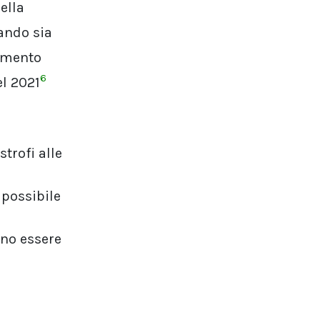
ella
ando sia
vimento
6
el 2021
trofi alle
 possibile
nno essere