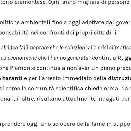
ritorio piemontese. Ogni anno migliaia di person
 politiche ambientali fino a oggi adottate dal gove
onsabilità nei confronti dei propri cittadini.
all’idea fallimentare che le soluzioni alla crisi climatic
he ed economiche che l’hanno generata
” continua Rug
egione Piemonte continua a non aver un piano preci
alteranti
e per l’arresto immediato della
distruzi
osì come la comunità scientifica chiede ormai da 
nali, inoltre, risultano attualmente indagati per i
raprendere oggi uno sciopero della fame in suppor