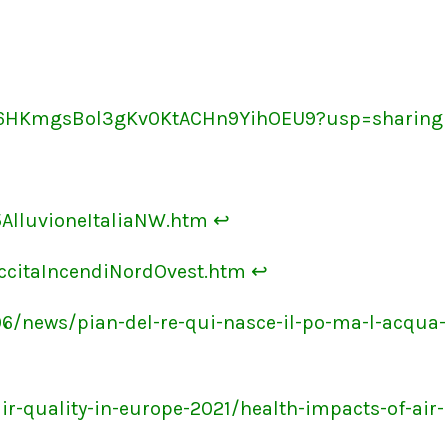
ZQ156HKmgsBol3gKv0KtACHn9YihOEU9?usp=sharing
5AlluvioneItaliaNW.htm
↩
iccitaIncendiNordOvest.htm
↩
6/news/pian-del-re-qui-nasce-il-po-ma-l-acqua-
ir-quality-in-europe-2021/health-impacts-of-air-