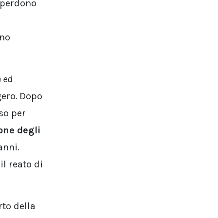
e perdono
rno
a ed
gero
.
Dopo
so per
one degli
anni.
l reato di
to della