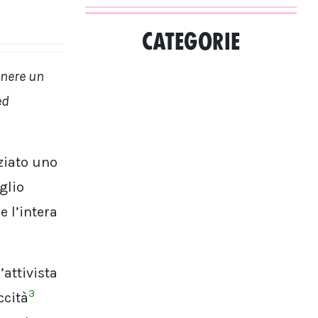
CATEGORIE
enere un
ed
ziato uno
glio
 l’intera
’attivista
3
iccità