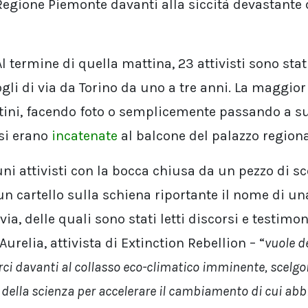
 Regione Piemonte davanti alla siccità devastante 
 termine di quella mattina, 23 attivisti sono stati
gli di via da Torino da uno a tre anni. La maggior
tini, facendo foto o semplicemente passando a s
 si erano
incatenate
al balcone del palazzo regiona
ni attivisti con la bocca chiusa da un pezzo di sc
un cartello sulla schiena riportante il nome di un
ia, delle quali sono stati letti discorsi e testimo
Aurelia, attivista di Extinction Rebellion – “
vuole d
rci davanti al collasso eco-climatico imminente, scelgo
ce della scienza per accelerare il cambiamento di cui ab