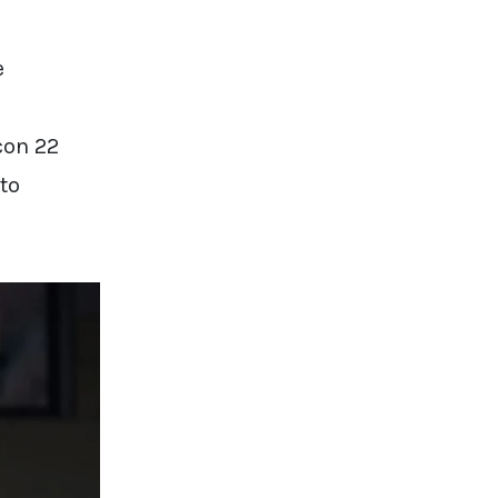
e
con 22
ato