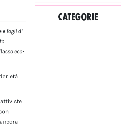
CATEGORIE
e fogli di
to
llasso eco-
idarietà
attiviste
 con
 ancora