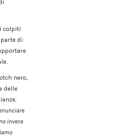
di
 colpiti
 parte di
upportare
le.
otch nero,
a delle
nianze.
enunciare
no invece
biamo